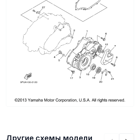
Сумки, кофры
Топливная система
Тормозная система
Трансмиссия
Управление
Хранение и перевозка
Шины, диски, гусеницы
Шноркели
Другие схемы модели