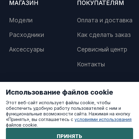
МАГАЗИН
ПОКУПАТЕЛЯМ
Модели
Оплата и доставка
Расходники
Как сделать заказ
Аксессуары
Сервисный центр
Контакты
Использование файлов cookie
ПАРТНЕРАМ
Этот веб-сайт использует файлы cookie, чтобы
обеспечить удобную работу пользователей с ним и
Как стать дилером
функциональные возможности сайта. Нажимая на кнопку
«Принять», вы соглашаетесь с
условиями использования
файлов cookie.
Преимущества работы с нами
ПРИНЯТЬ