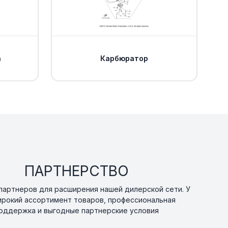
Уточнить
По запросу
0
Уточнить
По запросу
0
а
Карбюратор
laces 90201-
Уточнить
По запросу
Уточнить
По запросу
е Yamaha
В наличии
ПАРТНЕРСТВО
от 788 ₽
артнеров для расширения нашей дилерской сети. У
ирокий ассортимент товаров, профессиональная
EAR
Уточнить
По запросу
оддержка и выгодные партнерские условия