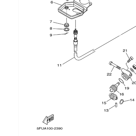
Трансмиссия
Управление
Хранение и перевозка
Шины, диски, гусеницы
Шноркели
Экипировка и одежда
Электрика
Другое
Движители (гребные винты)
Швартовное оборудование