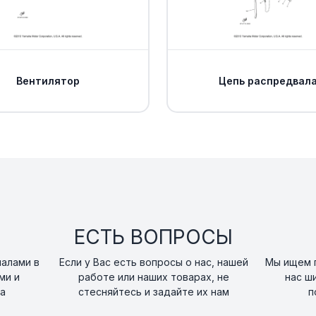
15
art. 59V-17831-00-0
GEAR,DRIVEN
16
art. 59V-17841-00-0
Вентилятор
Цепь распредвал
WASHER,PLATE(rep
17
12163-00)
art. 90201-12M34-00
Сальник Yamaha
18
art. 93102-08307-00
Кольцо резиново
ЕСТЬ ВОПРОСЫ
19
art. 93210-24253-00
налами в
Если у Вас есть вопросы о нас, нашей
Мы ищем п
ми и
работе или наших товарах, не
нас ш
HOUSING,TACH G
20
а
стесняйтесь и задайте их нам
п
art. 4KB-17811-00-00