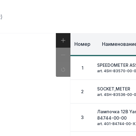
И, КОФРЫ
ЭКИПИРОВКА И ОД
ИВНАЯ СИСТЕМА
ЭЛЕКТРИКА
ОЗНАЯ СИСТЕМА
)
ДРУГОЕ
Номер
Наименование
SPEEDOMETER AS
1
art. 4SH-83570-00-
SOCKET,METER
2
art. 4SH-83536-00-
Лампочка 12В Ya
3
84744-00-00
art. 4G1-84744-00-