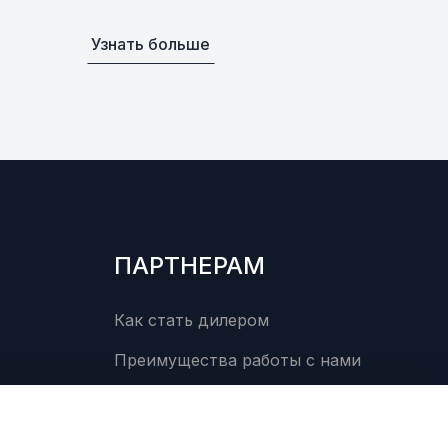
Уточнить
По запросу
Узнать больше
В наличии
от 168 ₽
laces 5FU-
s item has been
 may not be
Уточнить
По запросу
 us for more
ПАРТНЕРАМ
0
Как стать дилером
Преимущества работы с нами