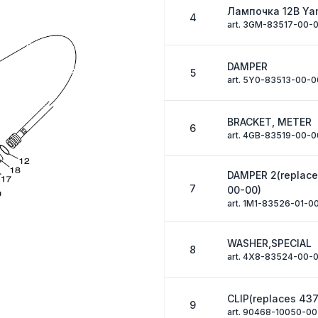
Лампочка 12В Y
4
art. 3GM-83517-00-
DAMPER
5
art. 5Y0-83513-00-0
BRACKET, METER
6
art. 4GB-83519-00-0
DAMPER 2(replace
7
00-00)
art. 1M1-83526-01-0
WASHER,SPECIAL
8
art. 4X8-83524-00-
CLIP(replaces 43
9
art. 90468-10050-00