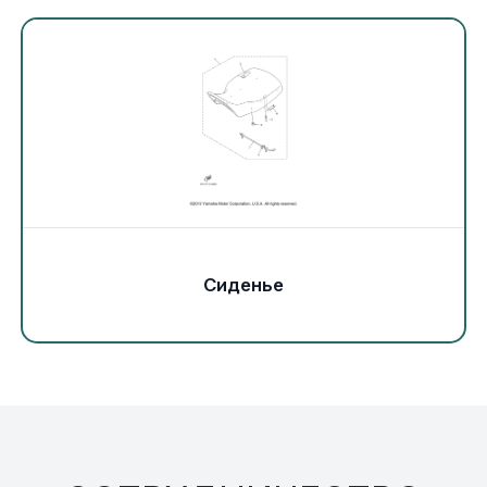
Экипировка и одежда
Электрика
Другое
Движители (гребные винты)
Швартовное оборудование
Сиденье
Якорное оборудование
Охлаждение