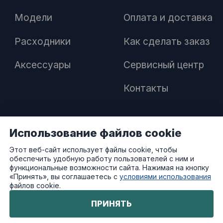
Модели
Оплата и доставка
Расходники
Как сделать заказ
Аксессуары
Сервисный центр
Контакты
Использование файлов cookie
ПАРТНЕРАМ
Этот веб-сайт использует файлы cookie, чтобы
обеспечить удобную работу пользователей с ним и
Как стать дилером
функциональные возможности сайта. Нажимая на кнопку
«Принять», вы соглашаетесь с
условиями использования
файлов cookie.
Преимущества работы с нами
ПРИНЯТЬ