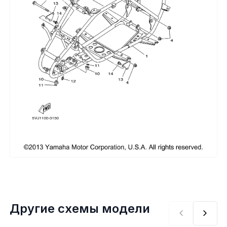
Сумки, кофры
Топливная система
Тормозная система
Трансмиссия
Управление
Хранение и перевозка
Шины, диски, гусеницы
Шноркели
Другие схемы модели