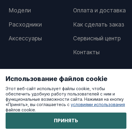
Модели
Оплата и доставка
Расходники
Как сделать заказ
Аксессуары
Сервисный центр
Контакты
Использование файлов cookie
ПАРТНЕРАМ
Этот веб-сайт использует файлы cookie, чтобы
обеспечить удобную работу пользователей с ним и
Как стать дилером
функциональные возможности сайта. Нажимая на кнопку
«Принять», вы соглашаетесь с
условиями использования
файлов cookie.
Преимущества работы с нами
ПРИНЯТЬ