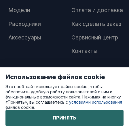
Модели
Оплата и доставка
Расходники
Как сделать заказ
Аксессуары
Сервисный центр
Контакты
Использование файлов cookie
ПАРТНЕРАМ
Этот веб-сайт использует файлы cookie, чтобы
обеспечить удобную работу пользователей с ним и
Как стать дилером
функциональные возможности сайта. Нажимая на кнопку
«Принять», вы соглашаетесь с
условиями использования
файлов cookie.
Преимущества работы с нами
ПРИНЯТЬ