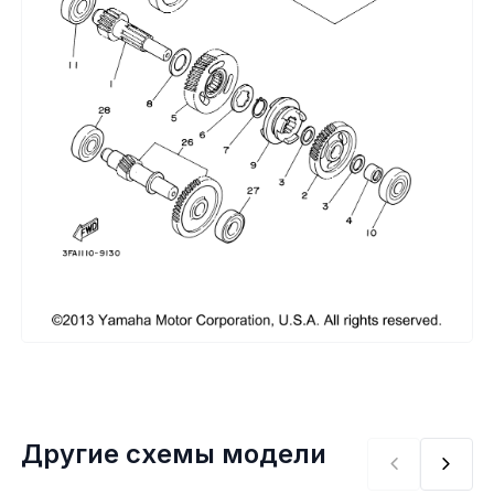
Сумки, кофры
Топливная система
Тормозная система
Трансмиссия
Управление
Хранение и перевозка
Шины, диски, гусеницы
Шноркели
Другие схемы модели