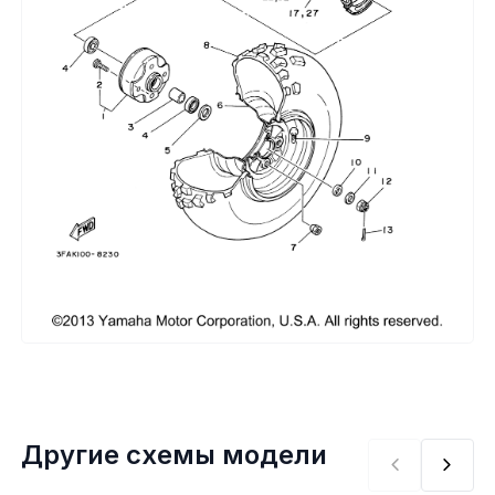
Сумки, кофры
Топливная система
Тормозная система
Трансмиссия
Управление
Хранение и перевозка
Шины, диски, гусеницы
Шноркели
Другие схемы модели