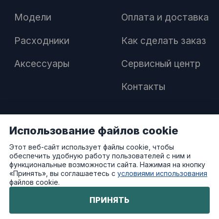
Модели
Оплата и доставка
Расходники
Как сделать заказ
Аксессуары
Сервисный центр
Контакты
Использование файлов cookie
ПАРТНЕРАМ
Этот веб-сайт использует файлы cookie, чтобы
обеспечить удобную работу пользователей с ним и
Как стать дилером
функциональные возможности сайта. Нажимая на кнопку
«Принять», вы соглашаетесь с
условиями использования
файлов cookie.
Преимущества работы с нами
ПРИНЯТЬ