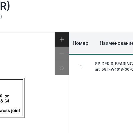
И, КОФРЫ
R)
ЭКИПИРОВКА И ОД
ИВНАЯ СИСТЕМА
ЭЛЕКТРИКА
ОЗНАЯ СИСТЕМА
)
ДРУГОЕ
Номер
Наименование
SPIDER & BEARING
1
art. 5GT-W4618-00-