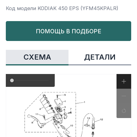
Код модели KODIAK 450 EPS (YFM45KPALR)
Yamaha
Салонные фильтры
Корпус,пластик
Kawasaki
ПОМОЩЬ В ПОДБОРЕ
Подвеска
Ремни безопасности
СХЕМА
ДЕТАЛИ
Сиденья
Система привода
Склизы, гусеницы, коньки
Снегоотвалы