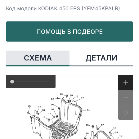
Код модели KODIAK 450 EPS (YFM45KPALR)
Yamaha
Салонные фильтры
Корпус,пластик
Kawasaki
ПОМОЩЬ В ПОДБОРЕ
Подвеска
Ремни безопасности
СХЕМА
ДЕТАЛИ
Сиденья
Система привода
Склизы, гусеницы, коньки
Снегоотвалы