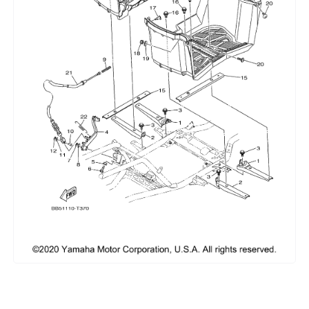
Сумки, кофры
Топливная система
Тормозная система
Трансмиссия
Управление
Хранение и перевозка
Шины, диски, гусеницы
Шноркели