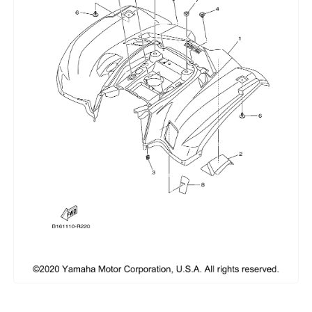
Сумки, кофры
Топливная система
Тормозная система
Трансмиссия
Управление
Хранение и перевозка
Шины, диски, гусеницы
Шноркели