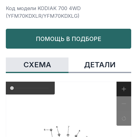
Код модели KODIAK 700 4WD
Yamaha
Салонные фильтры
Корпус,пластик
Kawasaki
(YFM70KDXLR/YFM70KDXLG)
Подвеска
ПОМОЩЬ В ПОДБОРЕ
Ремни безопасности
СХЕМА
ДЕТАЛИ
Сиденья
Система привода
Склизы, гусеницы, коньки
Снегоотвалы