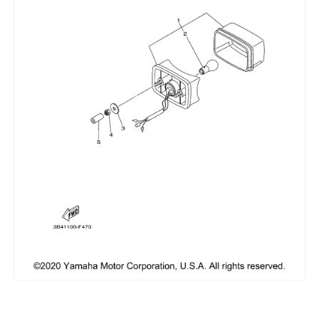
Сумки, кофры
Топливная система
Тормозная система
Трансмиссия
Управление
Хранение и перевозка
Шины, диски, гусеницы
Шноркели