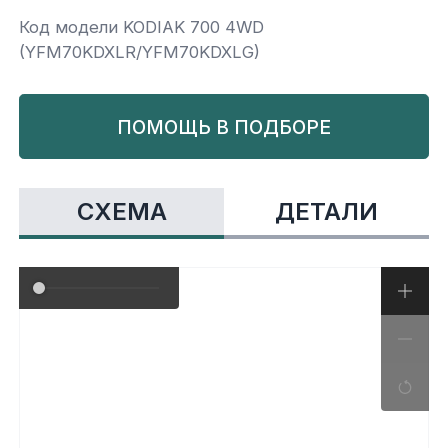
Код модели KODIAK 700 4WD
Yamaha
Салонные фильтры
Корпус,пластик
Kawasaki
(YFM70KDXLR/YFM70KDXLG)
Подвеска
ПОМОЩЬ В ПОДБОРЕ
Ремни безопасности
СХЕМА
ДЕТАЛИ
Сиденья
Система привода
Склизы, гусеницы, коньки
Снегоотвалы