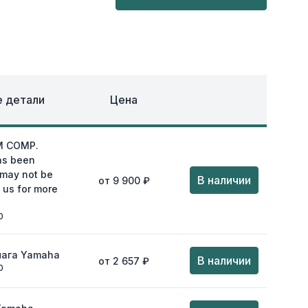
ОХЛАЖДЕНИЕ
ЕЖДА
 детали
Цена
M COMP.
as been
 may not be
В наличии
от 9 900 ₽
 us for more
0
чага Yamaha
В наличии
от 2 657 ₽
0