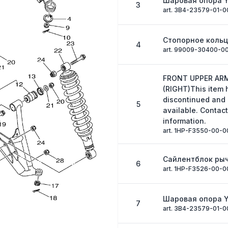
Шаровая опора 
3
art. 3B4-23579-01-0
Стопорное коль
4
art. 99009-30400-0
FRONT UPPER AR
(RIGHT)This item
discontinued and
5
available. Contact
information.
art. 1HP-F3550-00-0
Сайлентблок ры
6
art. 1HP-F3526-00-0
Шаровая опора 
7
art. 3B4-23579-01-0