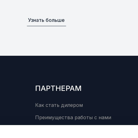
Уточнить
По запросу
Узнать больше
Уточнить
По запросу
В наличии
от 525 ₽
 ASSY
Уточнить
По запросу
00
ПАРТНЕРАМ
амортизатора
Как стать дилером
Уточнить
По запросу
Преимущества работы с нами
NG
В наличии
от 725 ₽