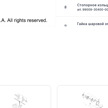
Стопорное коль
8
art. 99009-30400-0
Гайка шаровой 
9
art. 90171-12001-00
Шплинт Yamaha
10
art. 91490-25020-00
FRONT LOWER ARM
11
(replaces 1HP-F3
art. 1HP-F3570-11-00
Сайлентблок ры
12
art. 1HP-F3526-00-0
Шайба Yamaha
13
art. 5KM-22149-10-0