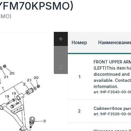
И, КОФРЫ
(YFM70KPSMO)
ЭКИПИРОВКА И ОД
ИВНАЯ СИСТЕМА
ЭЛЕКТРИКА
ОЗНАЯ СИСТЕМА
SMO)
ДРУГОЕ
Номер
Наименование
FRONT UPPER AR
(LEFT)This item h
discontinued and
1
available. Contact
information.
art. 1HP-F3540-00-0
Сайлентблок ры
2
art. 1HP-F3526-00-0