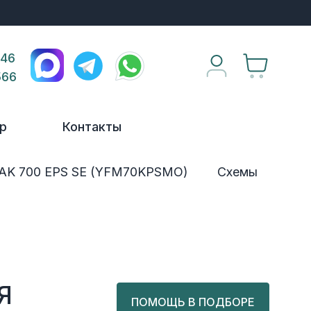
446
566
р
Контакты
AK 700 EPS SE (YFM70KPSMO)
Схемы
МОТОЦИКЛЫ
Б/У ЗАПЧАСТИ
ГИДРОЦИКЛЫ
МА
ARCTIC CAT
YAMAHA
САЛОННЫЕ ФИЛЬТРЫ
ДВИЖИТЕЛИ (ГРЕБНЫЕ
KAWASAKI
А
ВИНТЫ)
ШВАРТОВНОЕ
ЗКА
ОБОРУДОВАНИЕ
ЯКОРНОЕ
Я
ОБОРУДОВАНИЕ
ПОМОЩЬ В ПОДБОРЕ