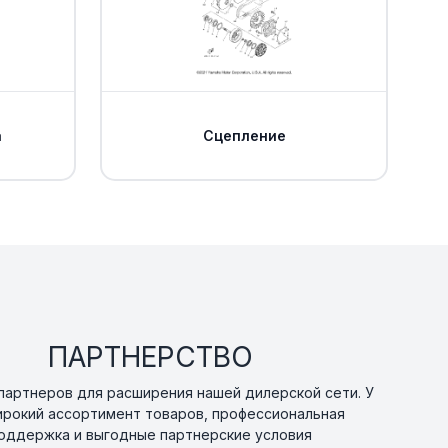
 нижний правый
В наличии
от 13 451 ₽
а
Сцепление
чага Yamaha
В наличии
от 2 657 ₽
0
В наличии
от 882 ₽
0
опоры Yamaha
Уточнить
По запросу
ПАРТНЕРСТВО
Уточнить
По запросу
артнеров для расширения нашей дилерской сети. У
ирокий ассортимент товаров, профессиональная
оддержка и выгодные партнерские условия