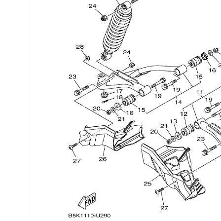
Трансмиссия
Управление
Хранение и перевозка
Шины, диски, гусеницы
Шноркели
Экипировка и одежда
Электрика
Другое
Движители (гребные винты)
Швартовное оборудование