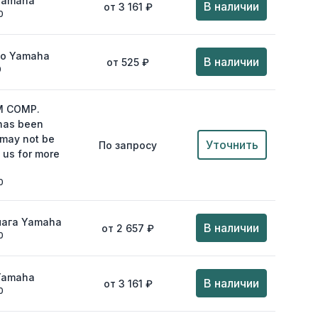
Yamaha
В наличии
от 3 161 ₽
0
цо Yamaha
В наличии
от 525 ₽
0
M COMP.
 has been
 may not be
Уточнить
По запросу
 us for more
0
чага Yamaha
В наличии
от 2 657 ₽
0
Yamaha
В наличии
от 3 161 ₽
0