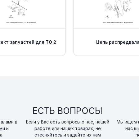
Рычаг передний
14
Yamaha
art. 1HP-F3580-11-00
ект запчастей для ТО 2
Цепь распредвал
Сайлентблок ры
15
art. 1HP-F3526-00-0
Шайба Yamaha
16
art. 5KM-22149-10-0
Гайка шаровой 
17
art. 90171-12001-00
ЕСТЬ ВОПРОСЫ
Шплинт Yamaha
18
налами в
Если у Вас есть вопросы о нас, нашей
Мы ищем п
art. 91490-25020-00
ми и
работе или наших товарах, не
нас ш
а
стесняйтесь и задайте их нам
п