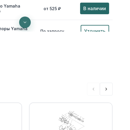
цо Yamaha
В наличии
от 525 ₽
0
опоры Yamaha
Уточнить
По запросу
Уточнить
По запросу
 COMP. (LEFT)
Уточнить
По запросу
570-10-00)
чага Yamaha
В наличии
от 2 657 ₽
0
В наличии
от 882 ₽
0