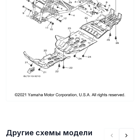
Сумки, кофры
Топливная система
Тормозная система
Трансмиссия
Управление
Хранение и перевозка
Шины, диски, гусеницы
Шноркели
Другие схемы модели