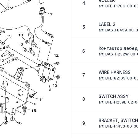
ROLLER
4
art. BFE-F178G-00-0
LABEL 2
5
art. BAS-F8459-00-
Контактор лебе
6
art. BAS-H232W-00-
WIRE HARNESS
7
art. BFE-82105-00-0
SWITCH ASSY
8
art. BFE-H259E-02-0
BRACKET, SWITCH
9
art. BFE-F1453-00-0