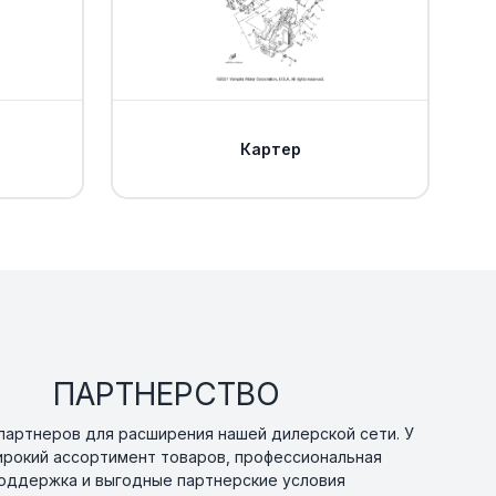
Уточнить
По запросу
SOCKET HEAD
Уточнить
По запросу
Картер
places 90201-
Уточнить
По запросу
EP RECESS
Уточнить
По запросу
0
ПАРТНЕРСТВО
Уточнить
По запросу
0
артнеров для расширения нашей дилерской сети. У
ирокий ассортимент товаров, профессиональная
оддержка и выгодные партнерские условия