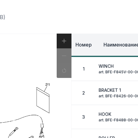
И, КОФРЫ
ЭКИПИРОВКА И ОД
ИВНАЯ СИСТЕМА
ЭЛЕКТРИКА
ОЗНАЯ СИСТЕМА
B)
ДРУГОЕ
Номер
Наименование
WINCH
1
art. BFE-F845V-00-0
BRACKET 1
2
art. BFE-F8426-00-0
HOOK
3
art. BFE-F8488-00-0