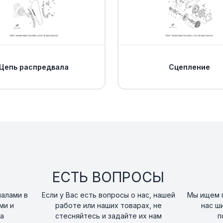
NUT, FLANGE
16
art. 95707-10500-00
BOLT, HEXAGON 
17
Цепь распредвала
Сцепление
art. 91312-10020-00
WASHER, PLATE(re
18
10013-00)
art. 90201-10033-00
BOLT, FLANGE DE
19
art. 95D32-08020-0
ЕСТЬ ВОПРОСЫ
SCREW, SPECIAL
20
art. BFE-F8382-00-0
налами в
Если у Вас есть вопросы о нас, нашей
Мы ищем п
ми и
работе или наших товарах, не
нас ш
а
стесняйтесь и задайте их нам
п
BAG INNER 1