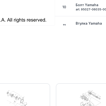
Болт Yamaha
10
art. 95027-06035-0
Втулка Yamaha
11
art. 90387-06113-00
BOLT, WITH WASH
12
art. 90119-06240-00
Гайка Yamaha
13
art. 95702-06500-0
Болт Yamaha
14
art. 95812-10016-00
Болт Yamaha
15
art. 95817-10020-00