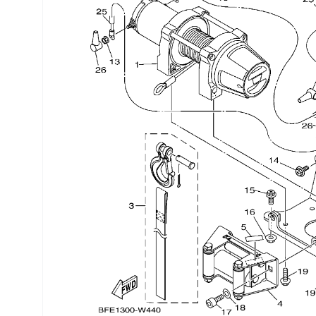
Трансмиссия
Управление
Хранение и перевозка
Шины, диски, гусеницы
Шноркели
Экипировка и одежда
Электрика
Другое
Движители (гребные винты)
Швартовное оборудование