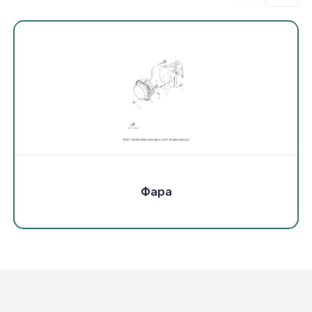
Экипировка и одежда
Электрика
Другое
Движители (гребные винты)
Швартовное оборудование
Фара
Якорное оборудование
Охлаждение