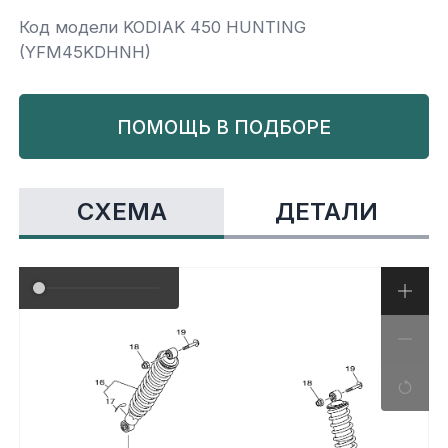
Код модели KODIAK 450 HUNTING
Yamaha
Салонные фильтры
Корпус,пластик
Kawasaki
(YFM45KDHNH)
Подвеска
ПОМОЩЬ В ПОДБОРЕ
Ремни безопасности
СХЕМА
ДЕТАЛИ
Сиденья
Система привода
Склизы, гусеницы, коньки
Снегоотвалы