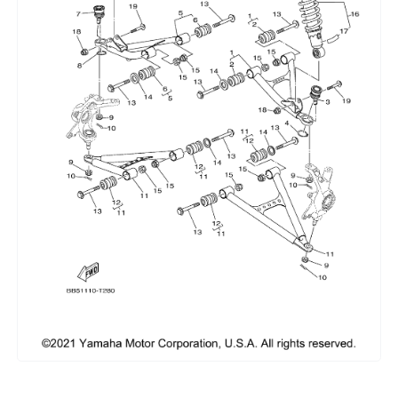
Сумки, кофры
Топливная система
Тормозная система
Трансмиссия
Управление
Хранение и перевозка
Шины, диски, гусеницы
Шноркели