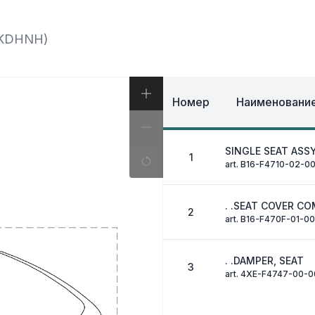
И, КОФРЫ
ЭКИПИРОВКА И ОД
ИВНАЯ СИСТЕМА
ЭЛЕКТРИКА
ОЗНАЯ СИСТЕМА
5KDHNH)
ДРУГОЕ
Номер
Наименование
SINGLE SEAT ASS
1
art. B16-F4710-02-0
. .SEAT COVER CO
2
art. B16-F470F-01-00
. .DAMPER, SEAT
3
art. 4XE-F4747-00-0