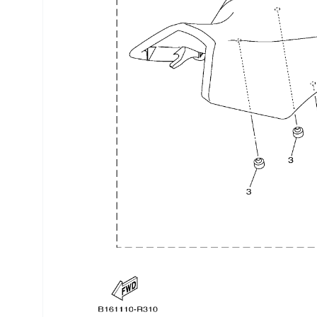
Трансмиссия
Управление
Хранение и перевозка
Шины, диски, гусеницы
Шноркели
Экипировка и одежда
Электрика
Другое
Движители (гребные винты)
Швартовное оборудование