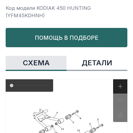
Код модели KODIAK 450 HUNTING
Yamaha
Салонные фильтры
Корпус,пластик
Kawasaki
(YFM45KDHNH)
Подвеска
ПОМОЩЬ В ПОДБОРЕ
Ремни безопасности
СХЕМА
ДЕТАЛИ
Сиденья
Система привода
Склизы, гусеницы, коньки
Снегоотвалы