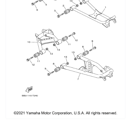
Сумки, кофры
Топливная система
Тормозная система
Трансмиссия
Управление
Хранение и перевозка
Шины, диски, гусеницы
Шноркели