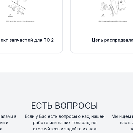
Шайба Yamaha
15
art. 90201-05015-00
Глушитель Yama
16
art. B16-E4703-01-0
ект запчастей для ТО 2
Цепь распредвал
. .SPARK ARRESTE
17
art. 2BG-E4780-00-
Прокладка флей
18
Yamaha
art. 2BG-E4755-00-
Болт Yamaha
19
ЕСТЬ ВОПРОСЫ
art. 95022-06012-00
налами в
Если у Вас есть вопросы о нас, нашей
Мы ищем п
ми и
работе или наших товарах, не
Демпфер глушит
нас ш
20
art. 1HP-F7414-00-0
а
стесняйтесь и задайте их нам
п