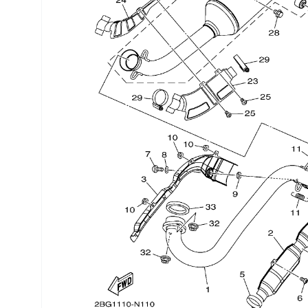
Трансмиссия
Управление
Хранение и перевозка
Шины, диски, гусеницы
Шноркели
Экипировка и одежда
Электрика
Другое
Движители (гребные винты)
Швартовное оборудование