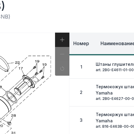
И, КОФРЫ
)
ЭКИПИРОВКА И ОД
ИВНАЯ СИСТЕМА
ЭЛЕКТРИКА
ОЗНАЯ СИСТЕМА
SNB)
ДРУГОЕ
Номер
Наименование
Штаны глушител
1
art. 2BG-E4611-01-00
Термокожух шта
2
Yamaha
art. 2BG-E4627-00-
Термокржух шта
3
Yamaha
art. B16-E463B-00-0