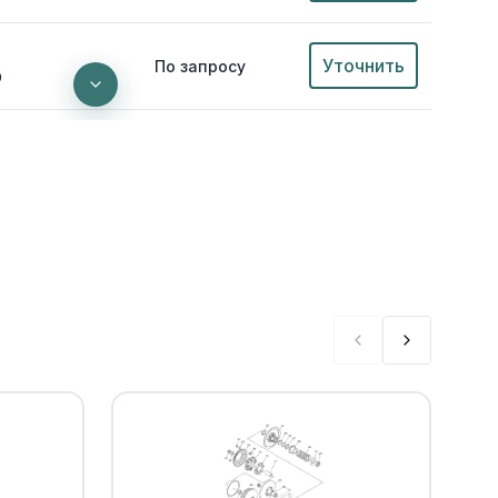
Уточнить
По запросу
0
еля Yamaha
Уточнить
По запросу
0
нов глушителя
Уточнить
По запросу
0
Уточнить
По запросу
В наличии
от 473 ₽
0