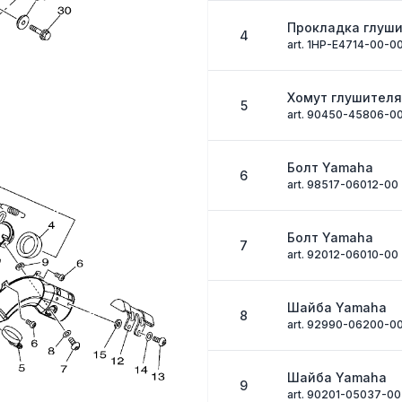
Прокладка глуш
4
art. 1HP-E4714-00-0
Хомут глушител
5
art. 90450-45806-0
Болт Yamaha
6
art. 98517-06012-00
Болт Yamaha
7
art. 92012-06010-00
Шайба Yamaha
8
art. 92990-06200-0
Шайба Yamaha
9
art. 90201-05037-00