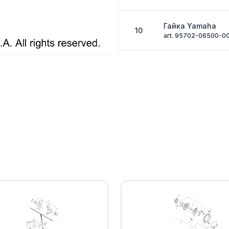
Гайка Yamaha
10
art. 95702-06500-0
Пружина глушит
11
art. 90506-30006-0
Термокожух шта
12
Yamaha
art. 1HP-E4758-00-0
Болт Yamaha
13
art. 92012-06012-00
Шайба Yamaha
14
art. 92990-06200-0