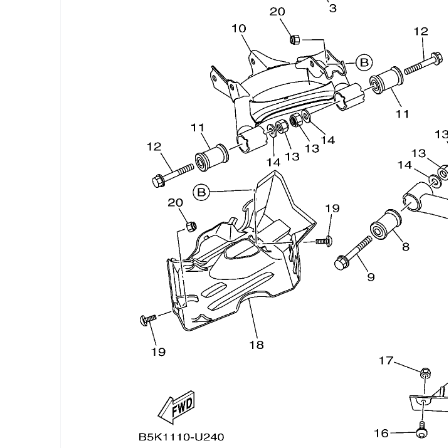
Трансмиссия
Управление
Хранение и перевозка
Шины, диски, гусеницы
Шноркели
Экипировка и одежда
Электрика
Другое
Движители (гребные винты)
Швартовное оборудование