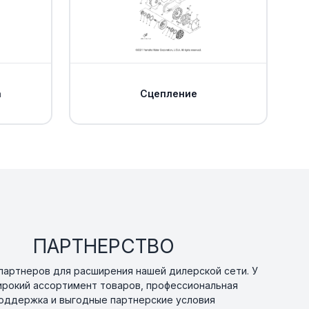
Уточнить
По запросу
0
Уточнить
По запросу
а
Сцепление
В наличии
от 473 ₽
0
Уточнить
По запросу
0
Уточнить
По запросу
ПАРТНЕРСТВО
В наличии
от 473 ₽
артнеров для расширения нашей дилерской сети. У
0
ирокий ассортимент товаров, профессиональная
оддержка и выгодные партнерские условия