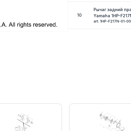
Рычаг задний пр
10
Yamaha 1HP-F217
art. 1HP-F217N-01-00
Сайлентблок ры
11
art. 1HP-F3526-00-0
Болт Yamaha
12
art. 90105-10484-00
Гайка Yamaha
13
art. 95602-10200-00
Шайба Yamaha
14
art. 90201-10035-00
COVER, THRUST 1