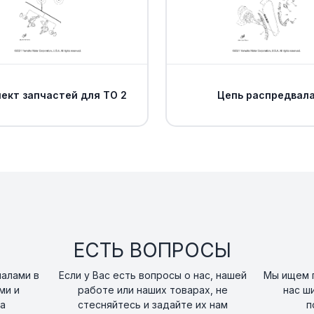
15
art. 1HP-F2128-00-0
Болт Yamaha
16
art. 90111-06814-00
ект запчастей для ТО 2
Цепь распредвал
Гайка Yamaha
17
art. 95707-06300-0
COVER, THRUST 2
18
art. 1HP-F2129-00-0
Болт Yamaha
19
art. 90111-06814-00
ЕСТЬ ВОПРОСЫ
Гайка Yamaha
20
налами в
Если у Вас есть вопросы о нас, нашей
Мы ищем п
art. 95707-06300-0
ми и
работе или наших товарах, не
нас ш
а
стесняйтесь и задайте их нам
п