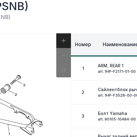
И, КОФРЫ
PSNB)
ЭКИПИРОВКА И ОД
ИВНАЯ СИСТЕМА
ЭЛЕКТРИКА
ОЗНАЯ СИСТЕМА
SNB)
ДРУГОЕ
Номер
Наименование
ARM, REAR 1
1
art. 1HP-F2171-01-00
Сайлентблок ры
2
art. 1HP-F3526-00-0
Болт Yamaha
3
art. 90105-10484-00
Рычаг задний ве