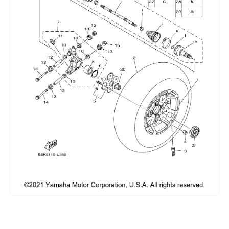
Сумки, кофры
Топливная система
Тормозная система
Трансмиссия
Управление
Хранение и перевозка
Шины, диски, гусеницы
Шноркели