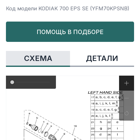
Код модели KODIAK 700 EPS SE (YFM70KPSNB)
Yamaha
Салонные фильтры
Корпус,пластик
Kawasaki
ПОМОЩЬ В ПОДБОРЕ
Подвеска
Ремни безопасности
СХЕМА
ДЕТАЛИ
Сиденья
Система привода
Склизы, гусеницы, коньки
Снегоотвалы