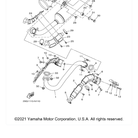
Сумки, кофры
Топливная система
Тормозная система
Трансмиссия
Управление
Хранение и перевозка
Шины, диски, гусеницы
Шноркели