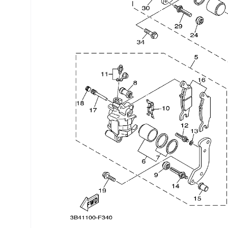
Трансмиссия
Управление
Хранение и перевозка
Шины, диски, гусеницы
Шноркели
Экипировка и одежда
Электрика
Другое
Движители (гребные винты)
Швартовное оборудование