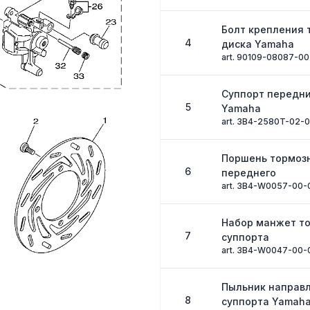
Болт крепления 
4
диска Yamaha
art. 90109-08087-00
Суппорт передн
5
Yamaha
art. 3B4-2580T-02-
Поршень тормозн
6
переднего
art. 3B4-W0057-00-
Набор манжет т
7
суппорта
art. 3B4-W0047-00-
Пыльник направ
8
суппорта Yamah