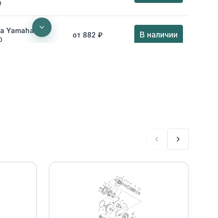
0
та Yamaha
В наличии
от 882 ₽
0
и Yamaha
Уточнить
По запросу
00
го суппорта
Уточнить
По запросу
00
щий суппорта
Уточнить
По запросу
0
G
Уточнить
По запросу
0