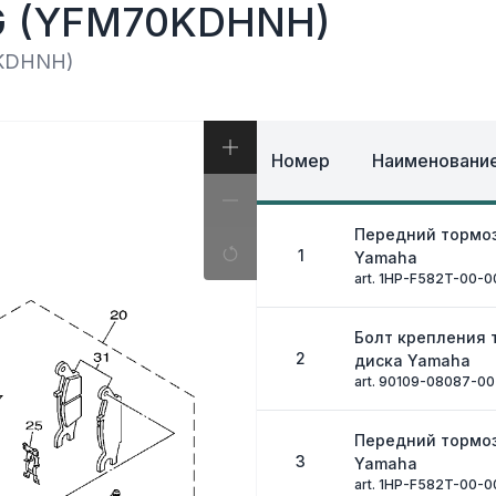
И, КОФРЫ
G (YFM70KDHNH)
ЭКИПИРОВКА И ОД
ИВНАЯ СИСТЕМА
ЭЛЕКТРИКА
ОЗНАЯ СИСТЕМА
0KDHNH)
ДРУГОЕ
Номер
Наименование
Передний тормо
1
Yamaha
art. 1HP-F582T-00-0
Болт крепления 
2
диска Yamaha
art. 90109-08087-00
Передний тормо
3
Yamaha
art. 1HP-F582T-00-0