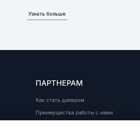
Узнать больше
В наличии
от 882 ₽
ий правый
В наличии
от 33 000 ₽
00
ого суппорта
В наличии
от 7 749 ₽
00
ПАРТНЕРАМ
ормозного
В наличии
от 1 491 ₽
Как стать дилером
00
Преимущества работы с нами
ляющей
В наличии
от 1 491 ₽
a
0