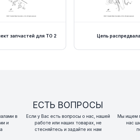
Направляющая с
14
Yamaha
art. 3JD-25926-00-
ект запчастей для ТО 2
Цепь распредвал
Гайка направля
15
Yamaha
art. 3JD-25961-00-0
Тормозные коло
16
левые Yamaha
art. 3B4-W0045-00-
Направляющая т
ЕСТЬ ВОПРОСЫ
17
суппорта Yamah
art. 5DH-25933-00-
налами в
Если у Вас есть вопросы о нас, нашей
Мы ищем п
ми и
работе или наших товарах, не
нас ш
Заглушка Yamah
а
стесняйтесь и задайте их нам
п
18
art. 5DH-25916-00-