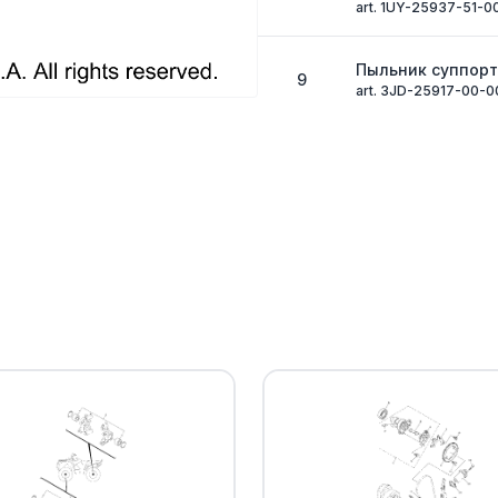
art. 1UY-25937-51-0
Пыльник суппор
9
art. 3JD-25917-00-0
Пружина колодк
10
art. 5DH-25919-00-
Штуцер тормозно
11
Yamaha
art. 36Y-W0048-00-
Болт направляю
12
Yamaha
art. 1UY-25926-51-0
. .WASHER, SPRIN
13
art. 1UY-25938-51-0