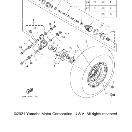
Сумки, кофры
Топливная система
Тормозная система
Трансмиссия
Управление
Хранение и перевозка
Шины, диски, гусеницы
Шноркели