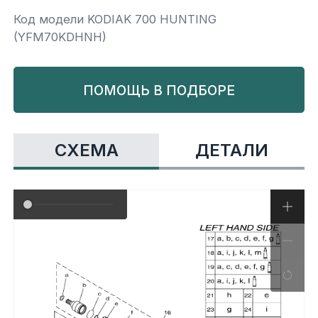
Код модели KODIAK 700 HUNTING
Yamaha
Салонные фильтры
Корпус,пластик
Kawasaki
(YFM70KDHNH)
Подвеска
ПОМОЩЬ В ПОДБОРЕ
Ремни безопасности
СХЕМА
ДЕТАЛИ
Сиденья
Система привода
Склизы, гусеницы, коньки
Снегоотвалы