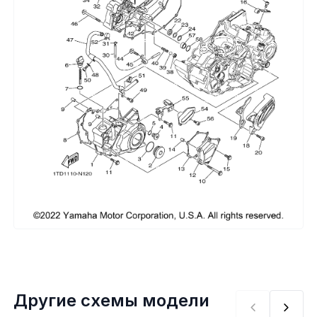
Сумки, кофры
Топливная система
Тормозная система
Трансмиссия
Управление
Хранение и перевозка
Шины, диски, гусеницы
Шноркели
Другие схемы модели