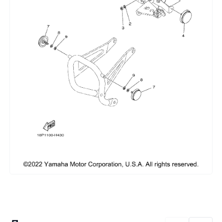
Сумки, кофры
Топливная система
Тормозная система
Трансмиссия
Управление
Хранение и перевозка
Шины, диски, гусеницы
Шноркели