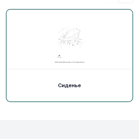
Экипировка и одежда
Электрика
Другое
Движители (гребные винты)
Швартовное оборудование
Сиденье
Якорное оборудование
Охлаждение