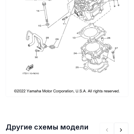
Сумки, кофры
Топливная система
Тормозная система
Трансмиссия
Управление
Хранение и перевозка
Шины, диски, гусеницы
Шноркели
Другие схемы модели