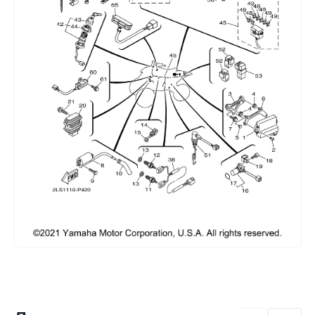
Сумки, кофры
Топливная система
Тормозная система
Трансмиссия
Управление
Хранение и перевозка
Шины, диски, гусеницы
Шноркели