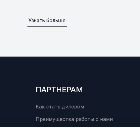
овый Yamaha
В наличии
от 221 ₽
0
Узнать больше
Уточнить
По запросу
Уточнить
По запросу
ПАРТНЕРАМ
Как стать дилером
Преимущества работы с нами