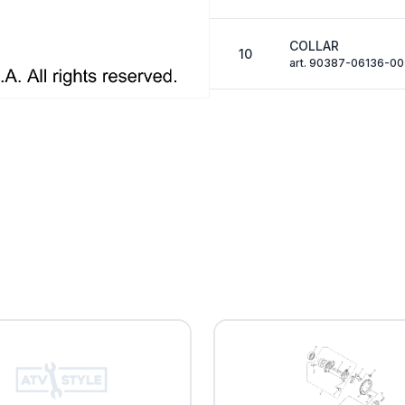
COLLAR
10
art. 90387-06136-00
BOLT, FLANGE DE
11
art. 95D32-06025-0
Крепление Yama
12
art. 1PE-F1513-01-00
Пластина Yamah
13
art. 1PE-F1514-01-00
Болт Yamaha
14
art. 90109-06214-00
PANEL, FRONT