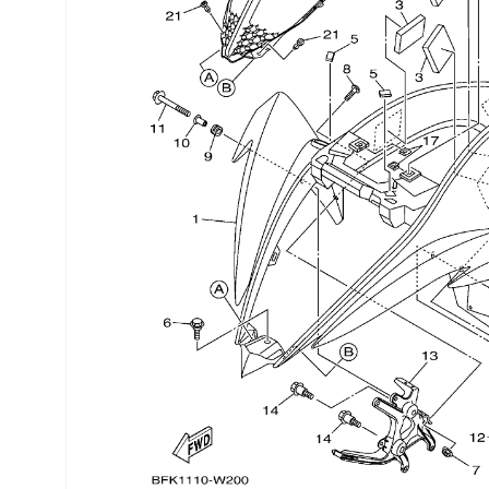
Трансмиссия
Управление
Хранение и перевозка
Шины, диски, гусеницы
Шноркели
Экипировка и одежда
Электрика
Другое
Движители (гребные винты)
Швартовное оборудование