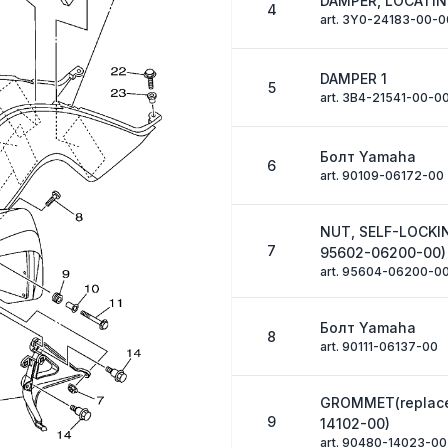
DAMPER, LOCATIN
4
art. 3Y0-24183-00-0
DAMPER 1
5
art. 3B4-21541-00-0
Болт Yamaha
6
art. 90109-06172-00
NUT, SELF-LOCKI
7
95602-06200-00)
art. 95604-06200-0
Болт Yamaha
8
art. 90111-06137-00
GROMMET(replac
9
14102-00)
art. 90480-14023-00