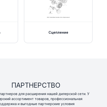
Уточнить
По запросу
0
Уточнить
По запросу
а
Сцепление
83-06800-00
Уточнить
По запросу
Уточнить
По запросу
овый Yamaha
В наличии
от 221 ₽
0
ПАРТНЕРСТВО
ора Yamaha
Уточнить
По запросу
артнеров для расширения нашей дилерской сети. У
0
ирокий ассортимент товаров, профессиональная
оддержка и выгодные партнерские условия