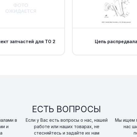
15
art. 1PE-F3391-A0-0
Болт Yamaha
16
art. 90111-06814-00
ект запчастей для ТО 2
Цепь распредвал
Гайка-скоба 901
17
art. 90183-06069-00
COVER, TOP
18
art. 1PE-F171A-A0-00
Пистон пластик
19
art. 90269-06002-0
ЕСТЬ ВОПРОСЫ
Решетка радиат
20
налами в
Если у Вас есть вопросы о нас, нашей
Мы ищем п
art. 1PE-E2467-00-0
ми и
работе или наших товарах, не
нас ш
а
стесняйтесь и задайте их нам
п