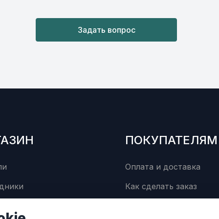
Пистон пластик
21
art. 90269-06002-0
Задать вопрос
BOLT, FLANGE
22
art. 90105-06084-00
COLLAR
23
art. 90387-06146-00
ГАЗИН
ПОКУПАТЕЛЯМ
ли
Оплата и доставка
дники
Как сделать заказ
суары
Сервисный центр
okie