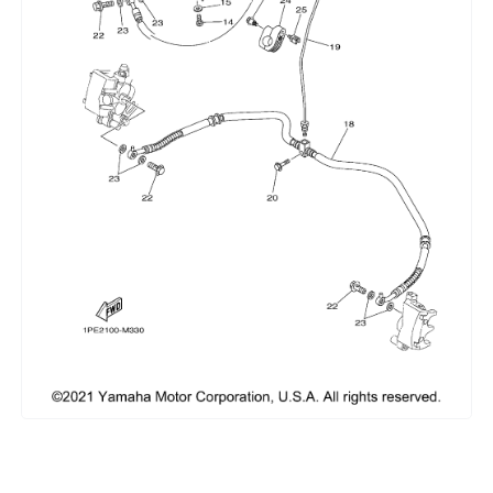
Сумки, кофры
Топливная система
Тормозная система
Трансмиссия
Управление
Хранение и перевозка
Шины, диски, гусеницы
Шноркели