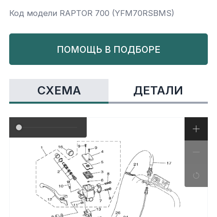
Код модели RAPTOR 700 (YFM70RSBMS)
Yamaha
Салонные фильтры
Корпус,пластик
Kawasaki
ПОМОЩЬ В ПОДБОРЕ
Подвеска
Ремни безопасности
СХЕМА
ДЕТАЛИ
Сиденья
Система привода
Склизы, гусеницы, коньки
Снегоотвалы