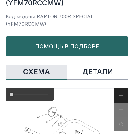
(YFM70RCCMW)
Yamaha
Салонные фильтры
Корпус,пластик
Kawasaki
Код модели RAPTOR 700R SPECIAL
(YFM70RCCMW)
Подвеска
ПОМОЩЬ В ПОДБОРЕ
Ремни безопасности
Сиденья
СХЕМА
ДЕТАЛИ
Система привода
Склизы, гусеницы, коньки
Снегоотвалы