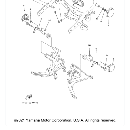
Сумки, кофры
Топливная система
Тормозная система
Трансмиссия
Управление
Хранение и перевозка
Шины, диски, гусеницы
Шноркели