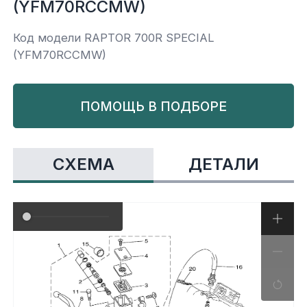
(YFM70RCCMW)
Yamaha
Салонные фильтры
Корпус,пластик
Kawasaki
Код модели RAPTOR 700R SPECIAL
(YFM70RCCMW)
Подвеска
ПОМОЩЬ В ПОДБОРЕ
Ремни безопасности
Сиденья
СХЕМА
ДЕТАЛИ
Система привода
Склизы, гусеницы, коньки
Снегоотвалы