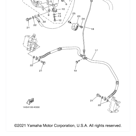
Сумки, кофры
Топливная система
Тормозная система
Трансмиссия
Управление
Хранение и перевозка
Шины, диски, гусеницы
Шноркели