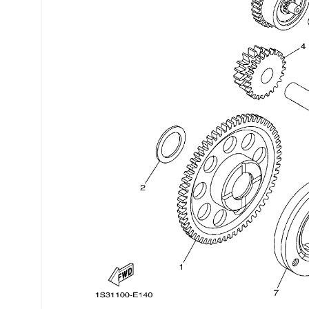
Трансмиссия
Управление
Хранение и перевозка
Шины, диски, гусеницы
Шноркели
Экипировка и одежда
Электрика
Другое
Движители (гребные винты)
Швартовное оборудование