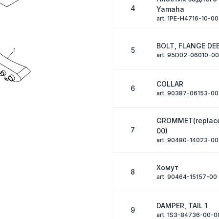
4
Yamaha
art. 1PE-H4716-10-00
BOLT, FLANGE DE
5
art. 95D02-06010-00
COLLAR
6
art. 90387-06153-00
GROMMET(replace
7
00)
art. 90480-14023-00
Хомут
8
art. 90464-15157-00
DAMPER, TAIL 1
9
art. 1S3-84736-00-0