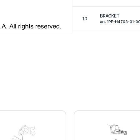
BRACKET
10
art. 1PE-H4703-01-0
BOLT, FLANGE DE
11
art. 95D02-06010-00