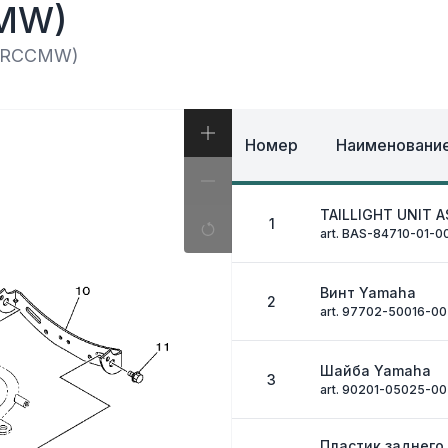
И, КОФРЫ
MW)
ЭКИПИРОВКА И ОД
ИВНАЯ СИСТЕМА
ЭЛЕКТРИКА
ОЗНАЯ СИСТЕМА
70RCCMW)
ДРУГОЕ
Номер
Наименование
TAILLIGHT UNIT 
1
art. BAS-84710-01-0
Винт Yamaha
2
art. 97702-50016-00
Шайба Yamaha
3
art. 90201-05025-00
Пластик заднего