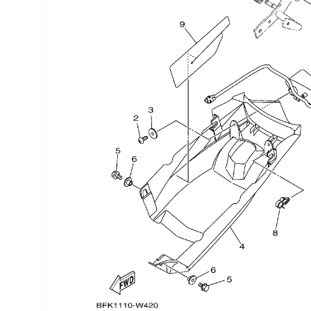
Трансмиссия
Управление
Хранение и перевозка
Шины, диски, гусеницы
Шноркели
Экипировка и одежда
Электрика
Другое
Движители (гребные винты)
Швартовное оборудование