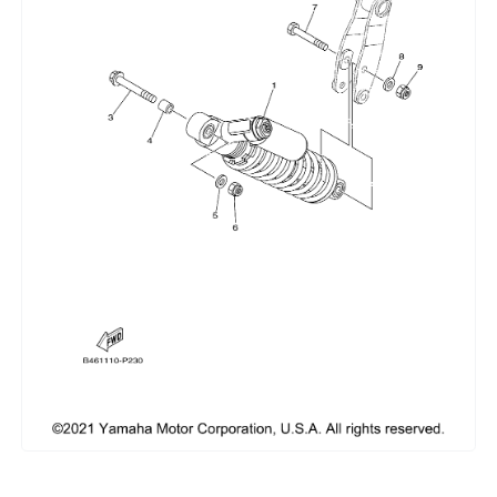
Сумки, кофры
Топливная система
Тормозная система
Трансмиссия
Управление
Хранение и перевозка
Шины, диски, гусеницы
Шноркели