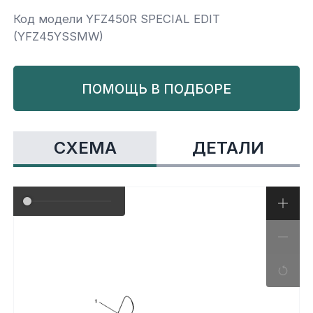
Код модели YFZ450R SPECIAL EDIT
Yamaha
Салонные фильтры
Корпус,пластик
Kawasaki
(YFZ45YSSMW)
Подвеска
ПОМОЩЬ В ПОДБОРЕ
Ремни безопасности
СХЕМА
ДЕТАЛИ
Сиденья
Система привода
Склизы, гусеницы, коньки
Снегоотвалы