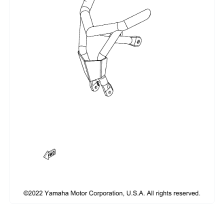
Сумки, кофры
Топливная система
Тормозная система
Трансмиссия
Управление
Хранение и перевозка
Шины, диски, гусеницы
Шноркели