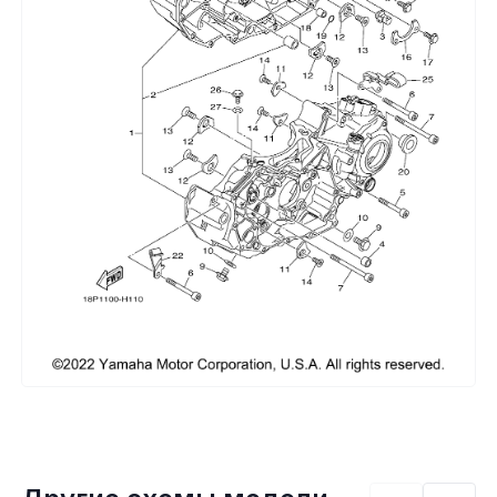
Сумки, кофры
Топливная система
Тормозная система
Трансмиссия
Управление
Хранение и перевозка
Шины, диски, гусеницы
Шноркели