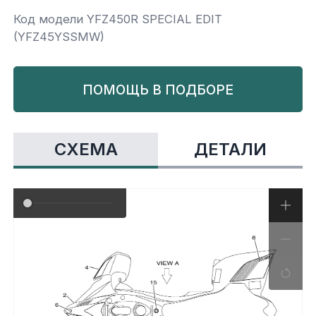
Код модели YFZ450R SPECIAL EDIT
Yamaha
Салонные фильтры
Корпус,пластик
Kawasaki
(YFZ45YSSMW)
Подвеска
ПОМОЩЬ В ПОДБОРЕ
Ремни безопасности
СХЕМА
ДЕТАЛИ
Сиденья
Система привода
Склизы, гусеницы, коньки
Снегоотвалы