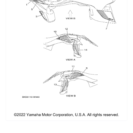
Сумки, кофры
Топливная система
Тормозная система
Трансмиссия
Управление
Хранение и перевозка
Шины, диски, гусеницы
Шноркели