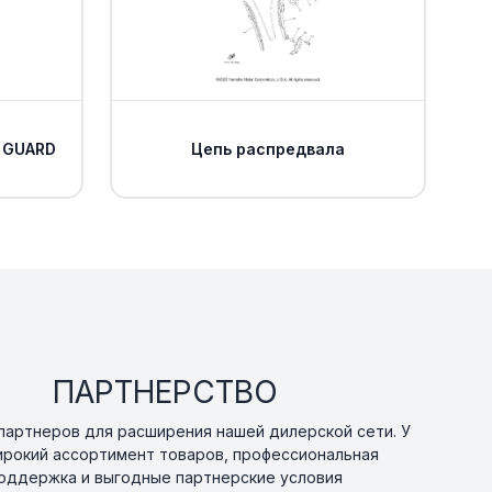
 Yamaha
Уточнить
По запросу
Уточнить
По запросу
0
 GUARD
Цепь распредвала
Уточнить
По запросу
Уточнить
По запросу
Уточнить
По запросу
ПАРТНЕРСТВО
0
артнеров для расширения нашей дилерской сети. У
ирокий ассортимент товаров, профессиональная
Уточнить
По запросу
00
оддержка и выгодные партнерские условия