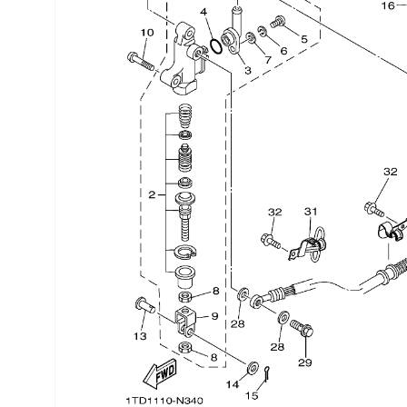
Трансмиссия
Управление
Хранение и перевозка
Шины, диски, гусеницы
Шноркели
Экипировка и одежда
Электрика
Другое
Движители (гребные винты)
Швартовное оборудование