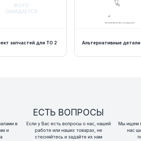
Штифт-фиксатор
15
art. 91490-16020-00
HOSE, RESERVOIR
16
art. 1TD-F5895-00-0
ект запчастей для ТО 2
Альтернативные детали
CLIP
17
art. 90467-11044-00
CLIP
18
art. 90467-14057-00
TANK, RESERVOIR
19
ЕСТЬ ВОПРОСЫ
art. 5JJ-25894-01-0
налами в
Если у Вас есть вопросы о нас, нашей
Мы ищем п
CAP, RESERVOIR
ми и
работе или наших товарах, не
нас ш
20
art. 3XP-25852-50-
а
стесняйтесь и задайте их нам
п