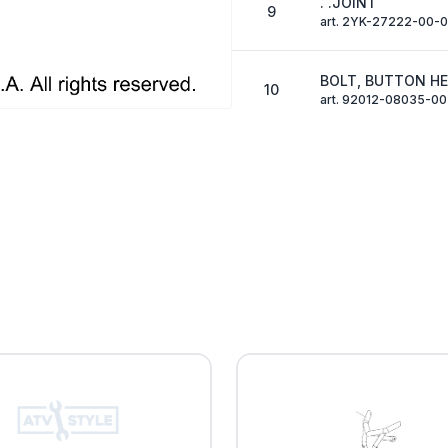
. .JOINT
9
art. 2YK-27222-00-
BOLT, BUTTON H
10
art. 92012-08035-00
COVER 1
11
art. 18P-27453-00-0
BOLT, BUTTON H
12
art. 92012-08012-00
PIN, CLEVIS
13
art. 90240-08005-0
WASHER, PLATE
14
art. 90201-08083-00