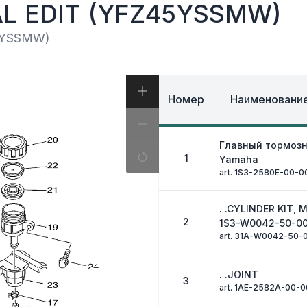
И, КОФРЫ
AL EDIT (YFZ45YSSMW)
ЭКИПИРОВКА И ОД
ИВНАЯ СИСТЕМА
ЭЛЕКТРИКА
ОЗНАЯ СИСТЕМА
5YSSMW)
ДРУГОЕ
Номер
Наименование
Главный тормоз
1
Yamaha
art. 1S3-2580E-00-0
. .CYLINDER KIT, 
2
1S3-W0042-50-00
art. 31A-W0042-50-
. .JOINT
3
art. 1AE-2582A-00-0