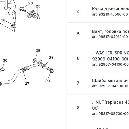
Кольцо резиново
4
art. 93210-15566-00
Винт, головка п
5
art. 98517-04012-00
. .WASHER, SPRIN
6
92906-04100-00)
art. 92907-04100-00
Шайба металлич
7
art. 92907-04600-0
. .NUT(replaces 
8
00)
art. 95317-08700-00