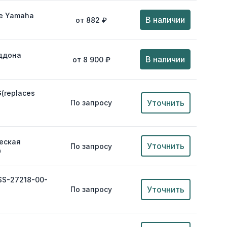
е Yamaha
В наличии
от 882 ₽
оддона
В наличии
от 8 900 ₽
G(replaces
Уточнить
По запросу
еская
Уточнить
По запросу
0
4SS-27218-00-
Уточнить
По запросу