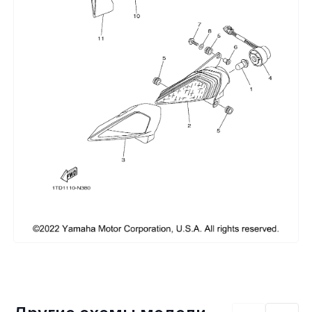
Сумки, кофры
Топливная система
Тормозная система
Трансмиссия
Управление
Хранение и перевозка
Шины, диски, гусеницы
Шноркели