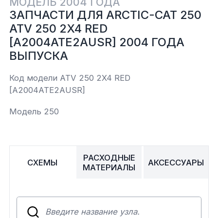
МОДЕЛЬ 2004 ГОДА
ЗАПЧАСТИ ДЛЯ ARCTIC-CAT 250
Yamaha
Салонные фильтры
Корпус,пластик
Kawasaki
ATV 250 2X4 RED
[A2004ATE2AUSR] 2004 ГОДА
Подвеска
ВЫПУСКА
Код модели ATV 250 2X4 RED
Ремни безопасности
[A2004ATE2AUSR]
Сиденья
Модель 250
Система привода
РАСХОДНЫЕ
Склизы, гусеницы, коньки
СХЕМЫ
АКСЕССУАРЫ
МАТЕРИАЛЫ
Снегоотвалы