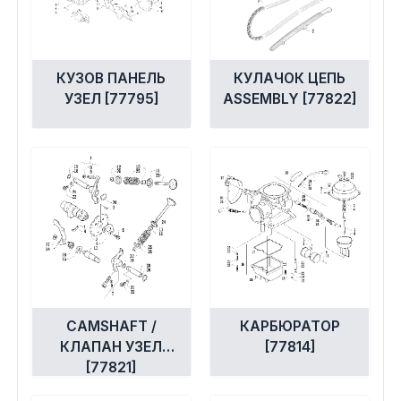
Экипировка и одежда
Электрика
КУЗОВ ПАНЕЛЬ
КУЛАЧОК ЦЕПЬ
УЗЕЛ [77795]
ASSEMBLY [77822]
Другое
Движители (гребные винты)
Швартовное оборудование
Якорное оборудование
Охлаждение
CAMSHAFT /
КАРБЮРАТОР
КЛАПАН УЗЕЛ
[77814]
[77821]