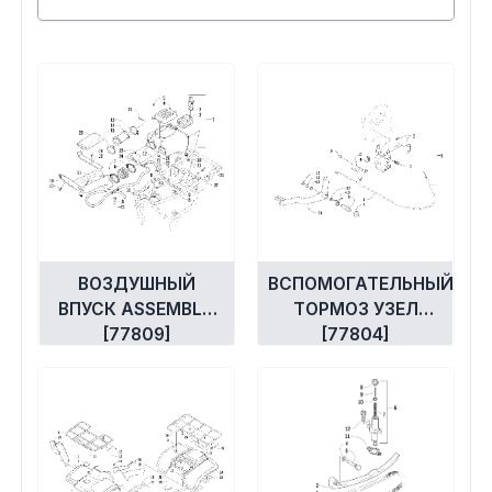
Сумки, кофры
Топливная система
Тормозная система
Трансмиссия
Управление
ВОЗДУШНЫЙ
ВСПОМОГАТЕЛЬНЫЙ
Хранение и перевозка
ВПУСК ASSEMBLY
ТОРМОЗ УЗЕЛ
[77809]
[77804]
Шины, диски, гусеницы
Шноркели