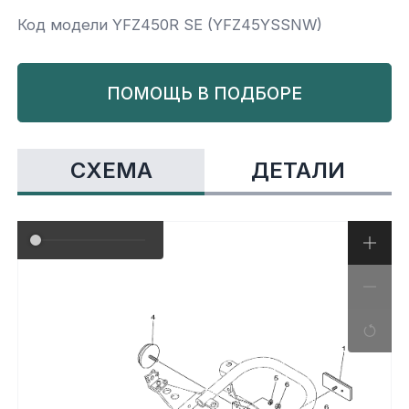
Код модели YFZ450R SE (YFZ45YSSNW)
Yamaha
Салонные фильтры
Корпус,пластик
Kawasaki
ПОМОЩЬ В ПОДБОРЕ
Подвеска
Ремни безопасности
СХЕМА
ДЕТАЛИ
Сиденья
Система привода
Склизы, гусеницы, коньки
Снегоотвалы