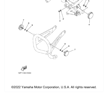
Сумки, кофры
Топливная система
Тормозная система
Трансмиссия
Управление
Хранение и перевозка
Шины, диски, гусеницы
Шноркели