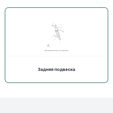
Экипировка и одежда
Электрика
Другое
Движители (гребные винты)
Швартовное оборудование
Задняя подвеска
Якорное оборудование
Охлаждение