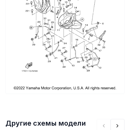
Сумки, кофры
Топливная система
Тормозная система
Трансмиссия
Управление
Хранение и перевозка
Шины, диски, гусеницы
Шноркели
Другие схемы модели