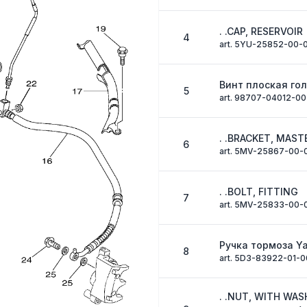
. .CAP, RESERVOIR
4
art. 5YU-25852-00-
Винт плоская го
5
art. 98707-04012-00
. .BRACKET, MAST
6
art. 5MV-25867-00-
. .BOLT, FITTING
7
art. 5MV-25833-00-
Ручка тормоза Y
8
art. 5D3-83922-01-0
. .NUT, WITH WAS