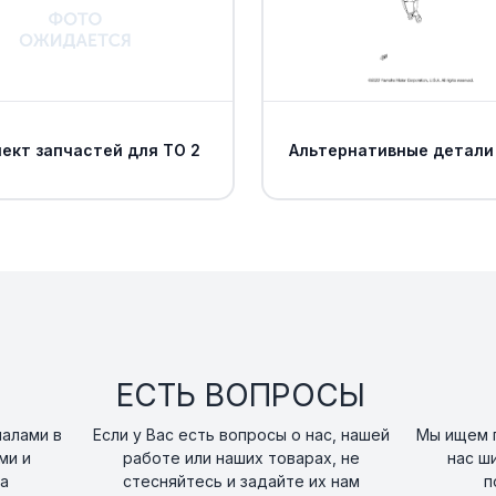
HOSE, BRAKE 1
15
art. 1TD-F5872-02-0
HOSE, BRAKE 2
ект запчастей для ТО 2
Альтернативные детали
16
art. 1TD-F5873-00-0
HOLDER, BRAKE HO
17
art. 18P-25875-00-0
HOLDER, BRAKE H
18
art. 18P-25876-00-0
ЕСТЬ ВОПРОСЫ
Болт Yamaha
19
art. 90109-06264-00
налами в
Если у Вас есть вопросы о нас, нашей
Мы ищем п
ми и
работе или наших товарах, не
нас ш
а
стесняйтесь и задайте их нам
п
PIPE, BRAKE