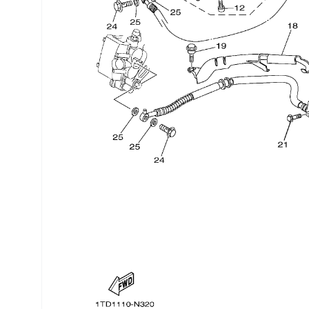
Трансмиссия
Управление
Хранение и перевозка
Шины, диски, гусеницы
Шноркели
Экипировка и одежда
Электрика
Другое
Движители (гребные винты)
Швартовное оборудование