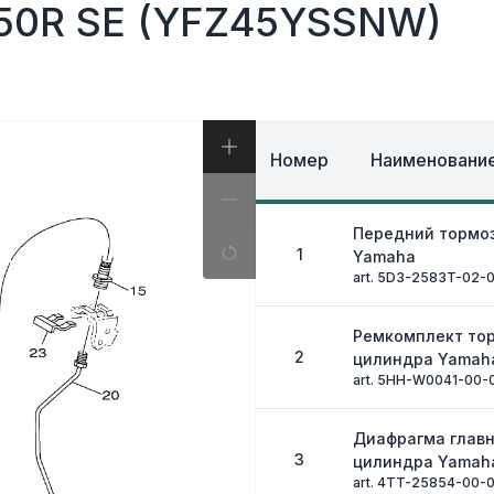
И, КОФРЫ
0R SE (YFZ45YSSNW)
ЭКИПИРОВКА И ОД
ИВНАЯ СИСТЕМА
ЭЛЕКТРИКА
ОЗНАЯ СИСТЕМА
ДРУГОЕ
Номер
Наименование
Передний тормо
1
Yamaha
art. 5D3-2583T-02-
Ремкомплект то
2
цилиндра Yamah
art. 5HH-W0041-00-
Диафрагма главн
3
цилиндра Yamah
art. 4TT-25854-00-