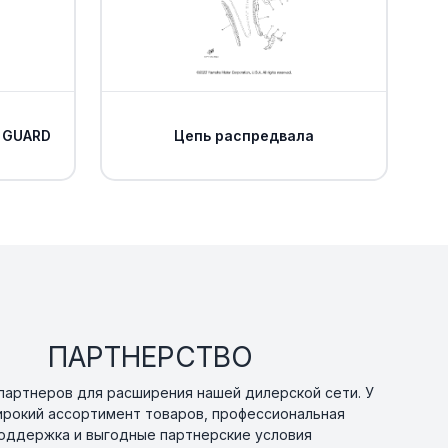
Уточнить
По запросу
0
 GUARD
Цепь распредвала
Уточнить
По запросу
0
SE 1
Уточнить
По запросу
0
OSE 2
Уточнить
По запросу
0
ПАРТНЕРСТВО
Уточнить
По запросу
артнеров для расширения нашей дилерской сети. У
ирокий ассортимент товаров, профессиональная
оддержка и выгодные партнерские условия