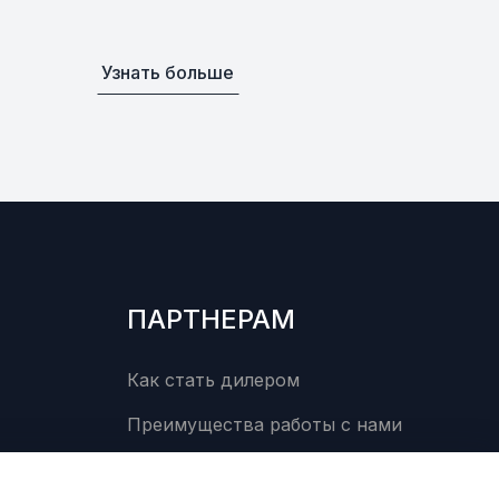
Уточнить
По запросу
0
Узнать больше
laces 95822-
Уточнить
По запросу
Уточнить
По запросу
орное кольцо
Уточнить
По запросу
00
ПАРТНЕРАМ
В наличии
от 830 ₽
Как стать дилером
Преимущества работы с нами
рмозной
В наличии
от 473 ₽