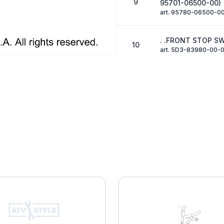
9
95701-06500-00)
art. 95780-06500-0
. .FRONT STOP S
10
art. 5D3-83980-00-
. .BOLT, LEVER
11
art. 3B4-2589F-30-
. .SCREW, PAN HE
12
98502-04014-00)
art. 98580-04014-00
Шайба Yamaha
13
art. 92990-04100-00
. WASHER, PLATE(
14
04600-00)
art. 92990-04600-0